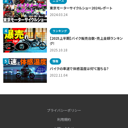
3
ニュース
東京モーターサイクルショー2024レポート
2024.03.24
4
ランキング
【2025上半期】バイク販売台数・売上金額ランキン
グ！
2025.10.18
5
情報
バイクの車速で体感温度は何℃落ちる？
2022.11.04
プライバシーポリシー
利用規約