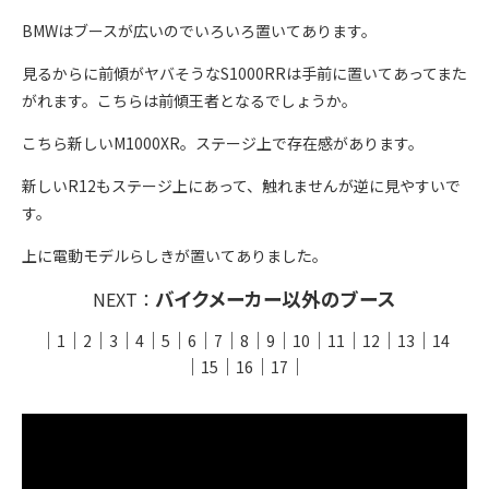
BMWはブースが広いのでいろいろ置いてあります。
見るからに前傾がヤバそうなS1000RRは手前に置いてあってまた
がれます。こちらは前傾王者となるでしょうか。
こちら新しいM1000XR。ステージ上で存在感があります。
新しいR12もステージ上にあって、触れませんが逆に見やすいで
す。
上に電動モデルらしきが置いてありました。
バイクメーカー以外のブース
NEXT：
｜
｜
｜
｜
｜
｜
｜
｜
｜
｜
｜
｜
｜
｜
1
2
3
4
5
6
7
8
9
10
11
12
13
14
｜
｜
｜
｜
15
16
17