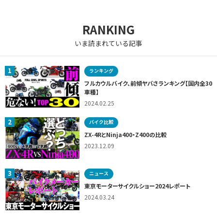
RANKING
いま読まれている記事
1
ランキング
フルカウルバイク、前傾ヤバさランキング【国内全30
車種】
2024.02.25
2
バイク比較
ZX-4RとNinja400・Z400の比較
2023.12.09
3
ニュース
東京モーターサイクルショー2024レポート
2024.03.24