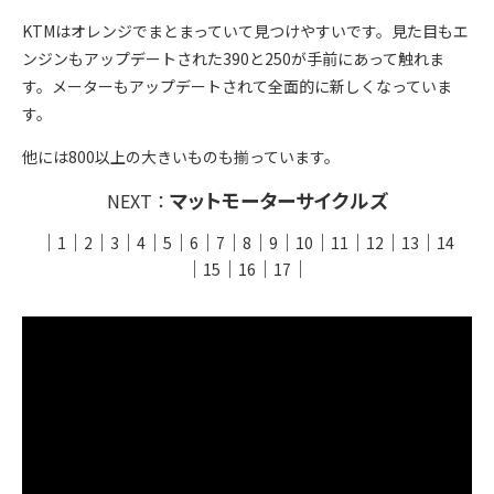
KTMはオレンジでまとまっていて見つけやすいです。見た目もエ
ンジンもアップデートされた390と250が手前にあって触れま
す。メーターもアップデートされて全面的に新しくなっていま
す。
他には800以上の大きいものも揃っています。
マットモーターサイクルズ
NEXT：
｜
｜
｜
｜
｜
｜
｜
｜
｜
｜
｜
｜
｜
｜
1
2
3
4
5
6
7
8
9
10
11
12
13
14
｜
｜
｜
｜
15
16
17